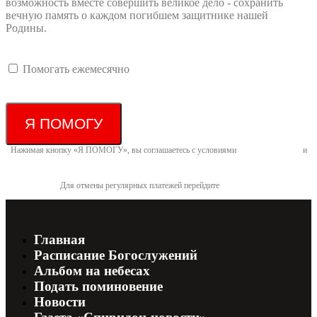
возможность вместе совершить великое дело - сохранить
вечную память о каждом погибшем защитнике нашей
Родины.
Помогать ежемесячно
Я ПОМОГУ
Нажимая кнопку «Я ПОМОГУ», вы соглашаетесь с условиями
договора-оферты
и
политикой конфиденциальности
Для отмены регулярных платежей перейдите
по ссылке
Главная
Расписание Богослужений
Альбом на небесах
Подать поминовение
Новости