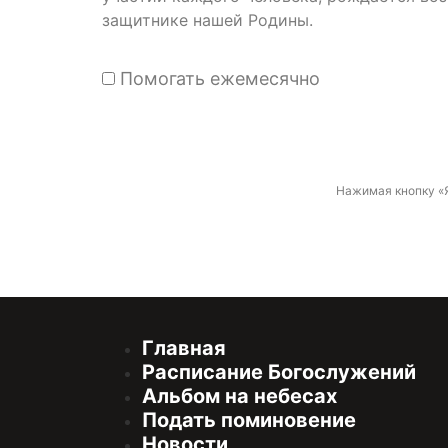
защитнике нашей Родины.
Помогать ежемесячно
Нажимая кнопку «
Главная
Расписание Богослужений
Альбом на небесах
Подать поминовение
Новости