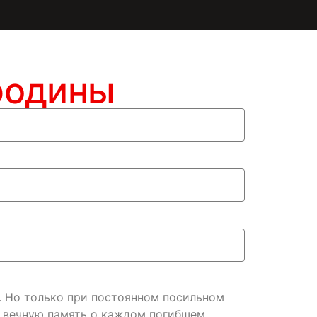
родины
. Но только при постоянном посильном
ь вечную память о каждом погибшем