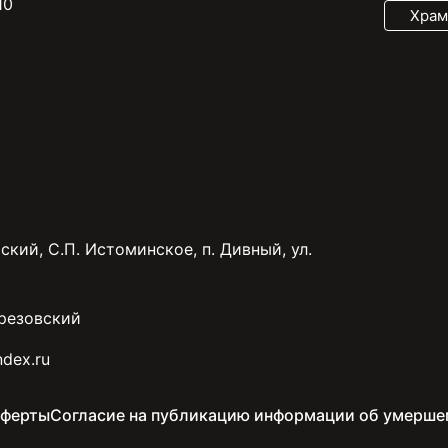
10
Храм
ский, С.П. Истоминское, п. Дивный, ул.
резовский
dex.ru
оферты
Согласие на публикацию информации об умерше