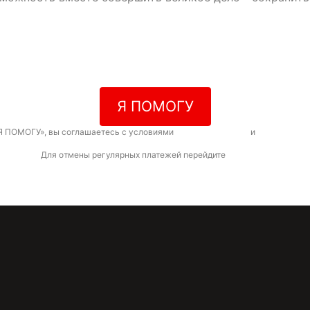
Я ПОМОГУ
Я ПОМОГУ», вы соглашаетесь с условиями
договора-оферты
и
политикой к
Для отмены регулярных платежей перейдите
по ссылке