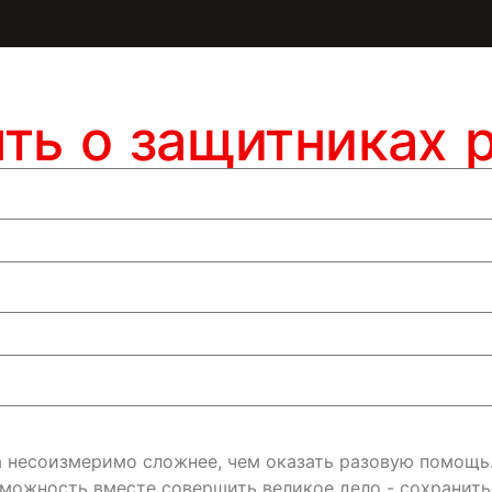
ять о защитниках 
да несоизмеримо сложнее, чем оказать разовую помощь
зможность вместе совершить великое дело - сохранит