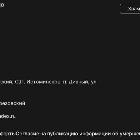
10
Храм
ский, С.П. Истоминское, п. Дивный, ул.
резовский
dex.ru
оферты
Согласие на публикацию информации об умерше