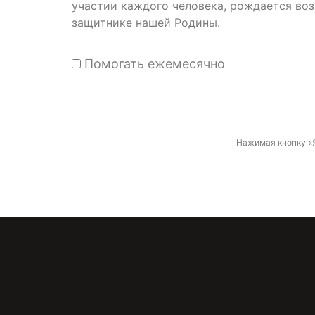
участии каждого человека, рождается во
защитнике нашей Родины.
Помогать ежемесячно
Нажимая кнопку «