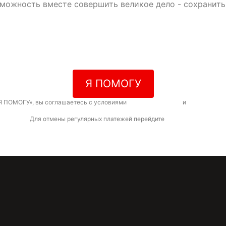
зможность вместе совершить великое дело - сохранит
Я ПОМОГУ
Я ПОМОГУ», вы соглашаетесь с условиями
договора-оферты
и
политикой к
Для отмены регулярных платежей перейдите
по ссылке