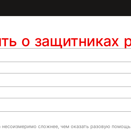
ять о защитниках 
да несоизмеримо сложнее, чем оказать разовую помощь