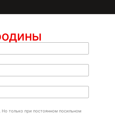
родины
. Но только при постоянном посильном