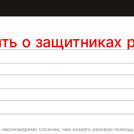
ять о защитниках 
да несоизмеримо сложнее, чем оказать разовую помощь