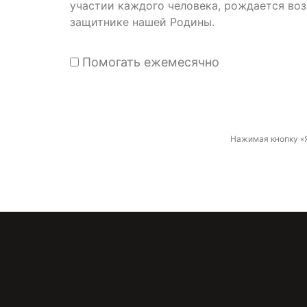
участии каждого человека, рождается во
защитнике нашей Родины.
Помогать ежемесячно
Нажимая кнопку «