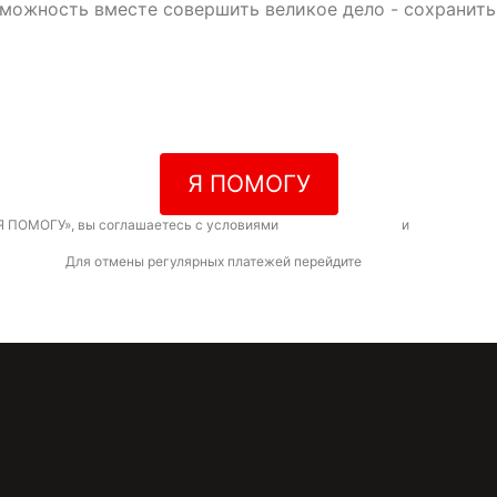
зможность вместе совершить великое дело - сохранит
Я ПОМОГУ
Я ПОМОГУ», вы соглашаетесь с условиями
договора-оферты
и
политикой к
Для отмены регулярных платежей перейдите
по ссылке