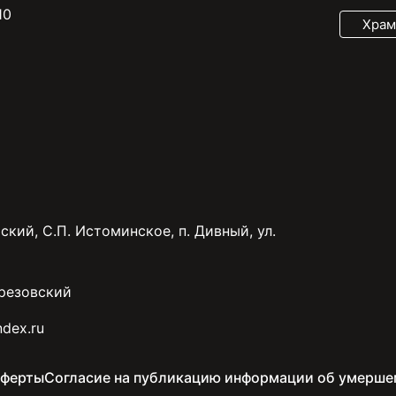
10
Храм
ский, С.П. Истоминское, п. Дивный, ул.
резовский
dex.ru
оферты
Согласие на публикацию информации об умерше