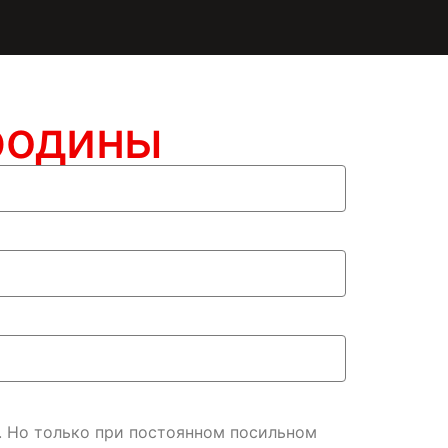
родины
. Но только при постоянном посильном