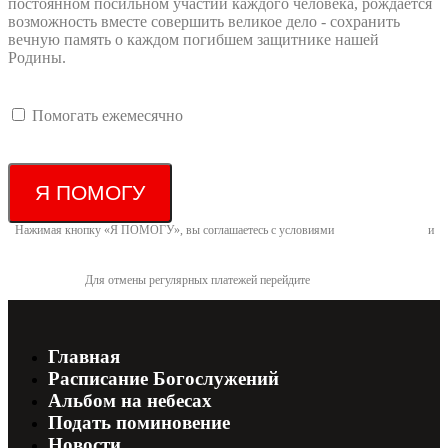
постоянном посильном участии каждого человека, рождается
возможность вместе совершить великое дело - сохранить
вечную память о каждом погибшем защитнике нашей
Родины.
Помогать ежемесячно
Я ПОМОГУ
Нажимая кнопку «Я ПОМОГУ», вы соглашаетесь с условиями
договора-оферты
и
политикой конфиденциальности
Для отмены регулярных платежей перейдите
по ссылке
Главная
Расписание Богослужений
Альбом на небесах
Подать поминовение
Новости