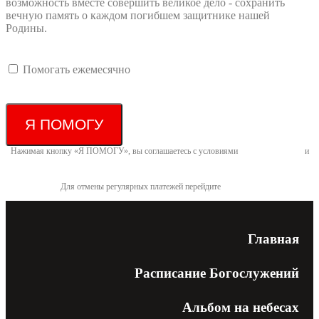
возможность вместе совершить великое дело - сохранить
вечную память о каждом погибшем защитнике нашей
Родины.
Помогать ежемесячно
Я ПОМОГУ
Нажимая кнопку «Я ПОМОГУ», вы соглашаетесь с условиями
договора-оферты
и
политикой конфиденциальности
Для отмены регулярных платежей перейдите
по ссылке
Главная
Расписание Богослужений
Альбом на небесах