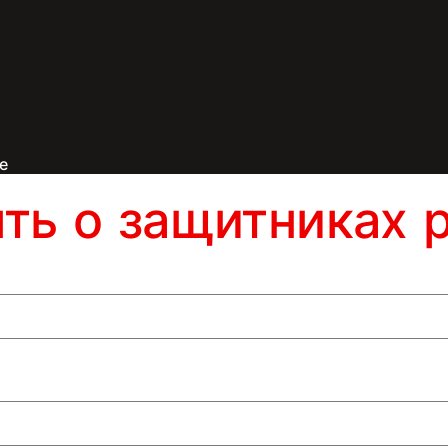
е
ять о защитниках 