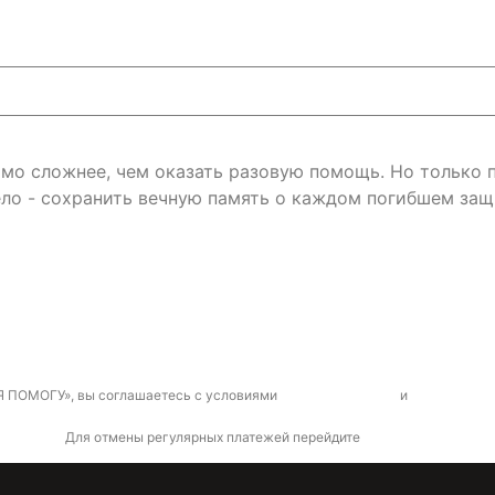
римо сложнее, чем оказать разовую помощь. Но только
ло - сохранить вечную память о каждом погибшем защ
Я ПОМОГУ», вы соглашаетесь с условиями
договора-оферты
и
политикой к
Для отмены регулярных платежей перейдите
по ссылке