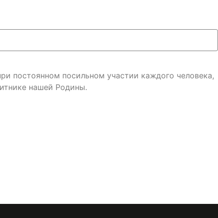
 при постоянном посильном участии каждого человека,
итнике нашей Родины.
онфиденциальности