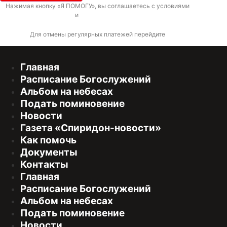
Нажимая кнопку «Я ПОМОГУ», вы соглашаетесь с условиями
договора-
оферты
и
политикой конфиденциальности
Для отмены регулярных платежей перейдите
по ссылке
Главная
Расписание Богослужений
Альбом на небесах
Подать поминовение
Новости
Газета «Спиридон-новости»
Как помочь
Документы
Контакты
Главная
Расписание Богослужений
Альбом на небесах
Подать поминовение
Новости