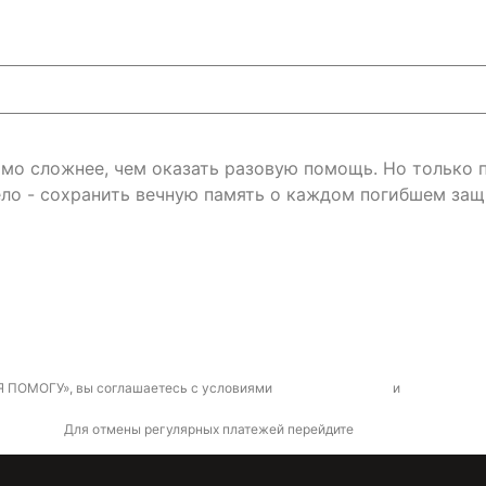
римо сложнее, чем оказать разовую помощь. Но только
ло - сохранить вечную память о каждом погибшем защ
Я ПОМОГУ», вы соглашаетесь с условиями
договора-оферты
и
политикой к
Для отмены регулярных платежей перейдите
по ссылке