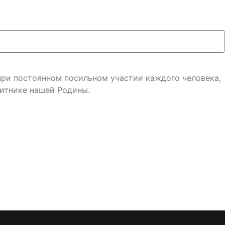
 при постоянном посильном участии каждого человека,
итнике нашей Родины.
онфиденциальности