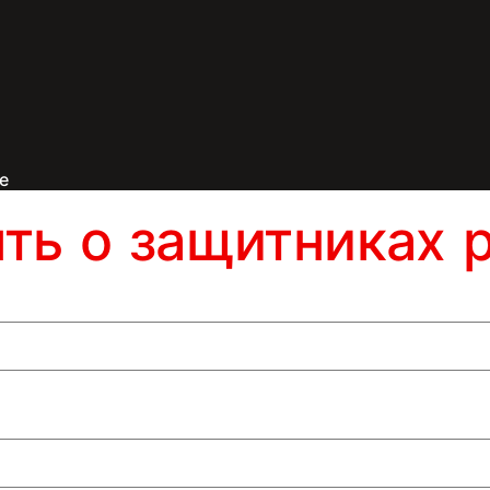
е
ять о защитниках 