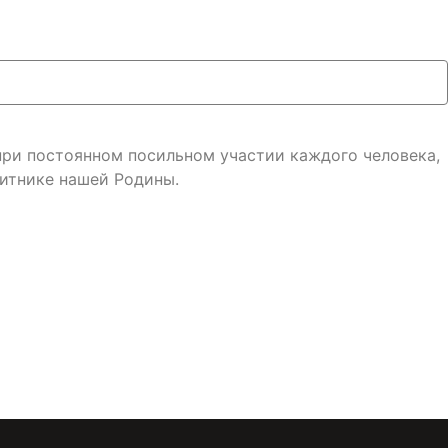
 при постоянном посильном участии каждого человека,
итнике нашей Родины.
онфиденциальности