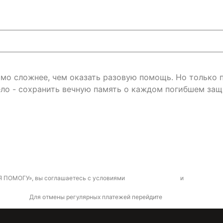
римо сложнее, чем оказать разовую помощь. Но только
ло - сохранить вечную память о каждом погибшем защ
Я ПОМОГУ», вы соглашаетесь с условиями
договора-оферты
и
политикой к
Для отмены регулярных платежей перейдите
по ссылке