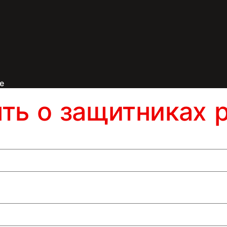
е
ять о защитниках 