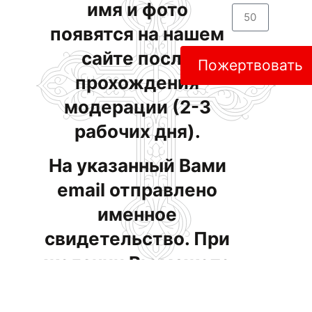
имя и фото
появятся на нашем
сайте после
Пожертвовать
прохождения
модерации (2-3
рабочих дня).
На указанный Вами
email отправлено
именное
свидетельство. При
желании Вы можете
помочь нам в
строительстве