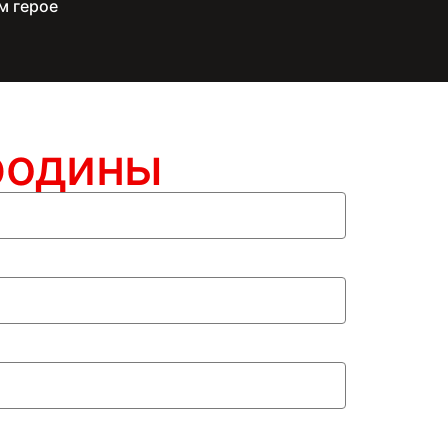
м герое
родины