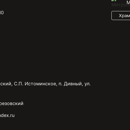
М
10
Храм
ский, С.П. Истоминское, п. Дивный, ул.
резовский
dex.ru