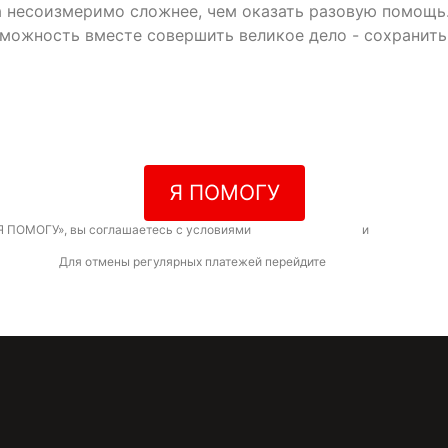
да несоизмеримо сложнее, чем оказать разовую помощь
зможность вместе совершить великое дело - сохранит
Я ПОМОГУ
Я ПОМОГУ», вы соглашаетесь с условиями
договора-оферты
и
политикой к
Для отмены регулярных платежей перейдите
по ссылке