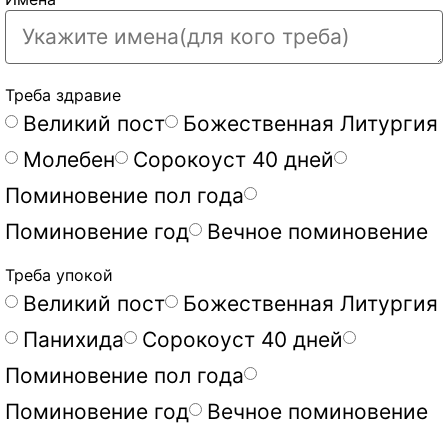
Треба здравие
Великий пост
Божественная Литургия
Молебен
Сорокоуст 40 дней
Поминовение пол года
Поминовение год
Вечное поминовение
Треба упокой
Великий пост
Божественная Литургия
Панихида
Сорокоуст 40 дней
Поминовение пол года
Поминовение год
Вечное поминовение