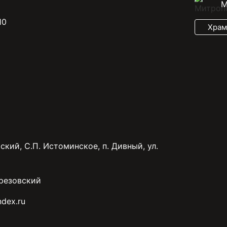
М
10
Храм
ский, С.П. Истоминское, п. Дивный, ул.
резовский
dex.ru