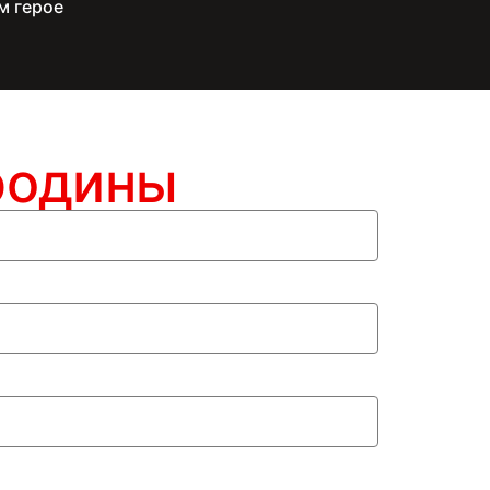
м герое
родины