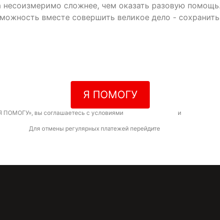
да несоизмеримо сложнее, чем оказать разовую помощь
зможность вместе совершить великое дело - сохранит
Я ПОМОГУ
Я ПОМОГУ», вы соглашаетесь с условиями
договора-оферты
и
политикой к
Для отмены регулярных платежей перейдите
по ссылке