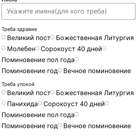
Треба здравие
Великий пост
Божественная Литургия
Молебен
Сорокоуст 40 дней
Поминовение пол года
Поминовение год
Вечное поминовение
Треба упокой
Великий пост
Божественная Литургия
Панихида
Сорокоуст 40 дней
Поминовение пол года
Поминовение год
Вечное поминовение