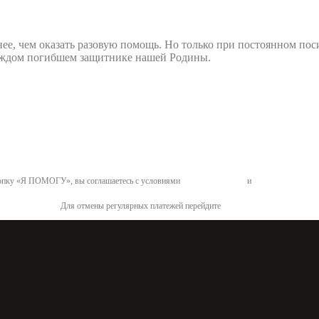
нее, чем оказать разовую помощь. Но только при постоянном по
 каждом погибшем защитнике нашей Родины.
пку «Я ПОМОГУ», вы соглашаетесь с условиями
договора-оферты
и
политикой конфид
Для отмены регулярных платежей перейдите
по ссылке