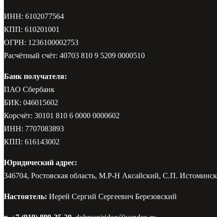
ИНН: 6102077564
КПП: 610201001
ОГРН: 1236100002753
Расчётный счёт: 40703 810 9 5209 0000510
Банк получателя:
ПАО Сбербанк
БИК: 046015602
Корсчёт: 30101 810 6 0000 0000602
ИНН: 7707083893
КПП: 616143002
Юридический адрес:
346704, Ростовская область, М.Р-Н Аксайский, С.П. Истоминско
Настоятель:
Иерей Сергий Сергеевич Березовский