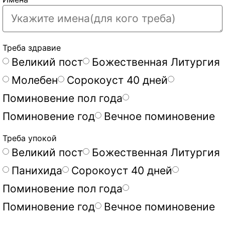
Треба здравие
Великий пост
Божественная Литургия
Молебен
Сорокоуст 40 дней
Поминовение пол года
Поминовение год
Вечное поминовение
Треба упокой
Великий пост
Божественная Литургия
Панихида
Сорокоуст 40 дней
Поминовение пол года
Поминовение год
Вечное поминовение