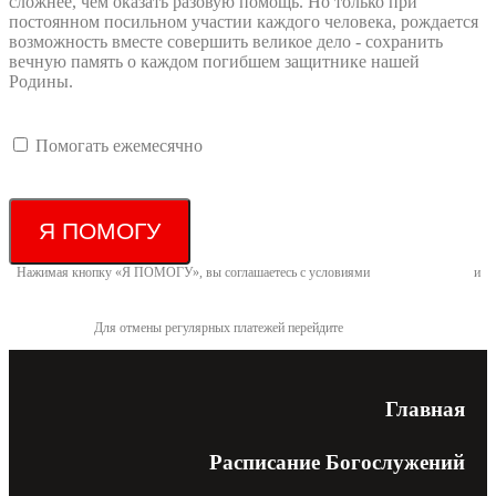
сложнее, чем оказать разовую помощь. Но только при
постоянном посильном участии каждого человека, рождается
возможность вместе совершить великое дело - сохранить
вечную память о каждом погибшем защитнике нашей
Родины.
Помогать ежемесячно
Я ПОМОГУ
Нажимая кнопку «Я ПОМОГУ», вы соглашаетесь с условиями
договора-оферты
и
политикой конфиденциальности
Для отмены регулярных платежей перейдите
по ссылке
Главная
Расписание Богослужений