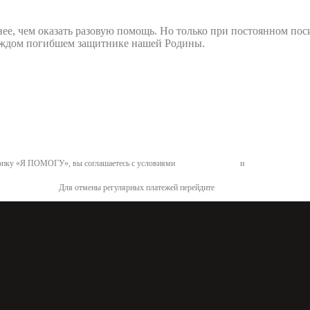
нее, чем оказать разовую помощь. Но только при постоянном по
 каждом погибшем защитнике нашей Родины.
пку «Я ПОМОГУ», вы соглашаетесь с условиями
договора-оферты
и
политикой конфид
Для отмены регулярных платежей перейдите
по ссылке