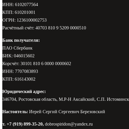
ИНН: 6102077564
КПП: 610201001
ОГРН: 1236100002753
Расчётный счёт: 40703 810 9 5209 0000510
Банк получателя:
ПАО Сбербанк
БИК: 046015602
Корсчёт: 30101 810 6 0000 0000602
ИНН: 7707083893
КПП: 616143002
Юридический адрес:
346704, Ростовская область, М.Р-Н Аксайский, С.П. Истоминско
Настоятель:
Иерей Сергий Сергеевич Березовский
т. +7 (919) 899-35-20,
dobrospiridon@yandex.ru