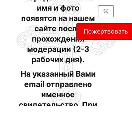
имя и фото
появятся на нашем
сайте после
Пожертвовать
прохождения
модерации (2-3
рабочих дня).
На указанный Вами
email отправлено
именное
свидетельство. При
желании Вы можете
помочь нам в