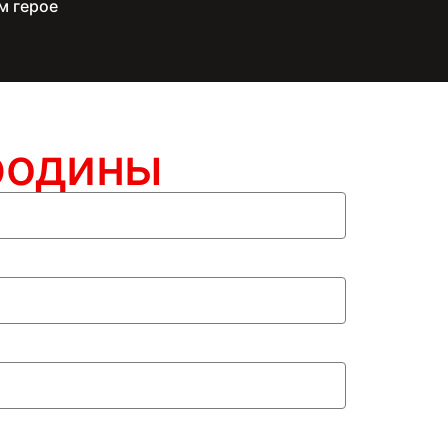
м герое
родины