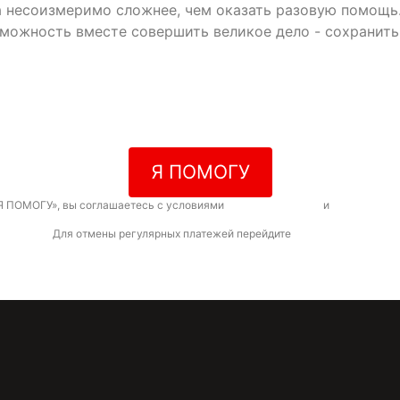
да несоизмеримо сложнее, чем оказать разовую помощь
зможность вместе совершить великое дело - сохранит
Я ПОМОГУ
Я ПОМОГУ», вы соглашаетесь с условиями
договора-оферты
и
политикой к
Для отмены регулярных платежей перейдите
по ссылке