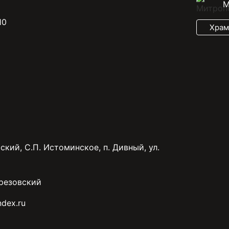
М
10
Храм
ский, С.П. Истоминское, п. Дивный, ул.
резовский
dex.ru