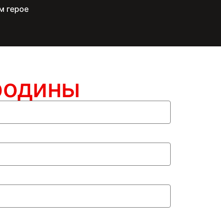
м герое
родины