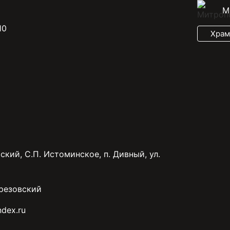
М
10
Храм
ский, С.П. Истоминское, п. Дивный, ул.
резовский
dex.ru