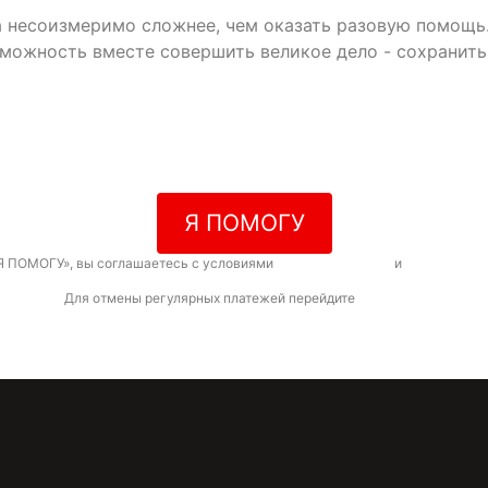
да несоизмеримо сложнее, чем оказать разовую помощь
зможность вместе совершить великое дело - сохранит
Я ПОМОГУ
Я ПОМОГУ», вы соглашаетесь с условиями
договора-оферты
и
политикой к
Для отмены регулярных платежей перейдите
по ссылке