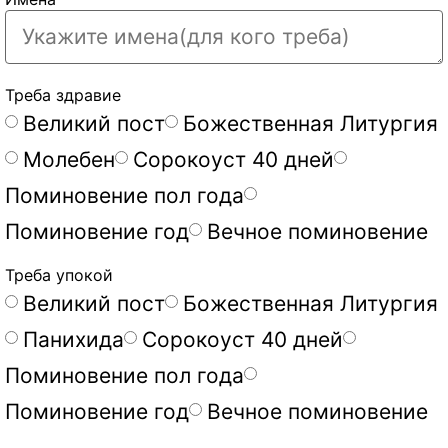
Треба здравие
Великий пост
Божественная Литургия
Молебен
Сорокоуст 40 дней
Поминовение пол года
Поминовение год
Вечное поминовение
Треба упокой
Великий пост
Божественная Литургия
Панихида
Сорокоуст 40 дней
Поминовение пол года
Поминовение год
Вечное поминовение