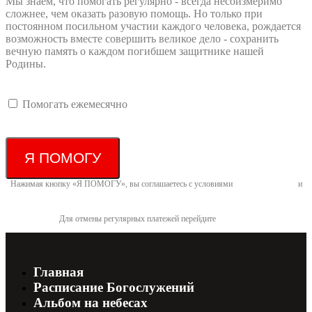
Мы знаем, что помогать регулярно - всегда несоизмеримо
сложнее, чем оказать разовую помощь. Но только при
постоянном посильном участии каждого человека, рождается
возможность вместе совершить великое дело - сохранить
вечную память о каждом погибшем защитнике нашей
Родины.
Помогать ежемесячно
Я ПОМОГУ
Нажимая кнопку «Я ПОМОГУ», вы соглашаетесь с условиями
договора-оферты
и
политикой конфиденциальности
Для отмены регулярных платежей перейдите
по ссылке
Главная
Расписание Богослужений
Альбом на небесах