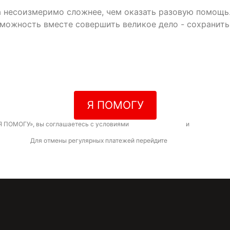
да несоизмеримо сложнее, чем оказать разовую помощь
зможность вместе совершить великое дело - сохранит
Я ПОМОГУ
Я ПОМОГУ», вы соглашаетесь с условиями
договора-оферты
и
политикой к
Для отмены регулярных платежей перейдите
по ссылке