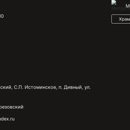
М
10
Храм
ский, С.П. Истоминское, п. Дивный, ул.
резовский
dex.ru