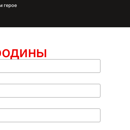
м герое
родины