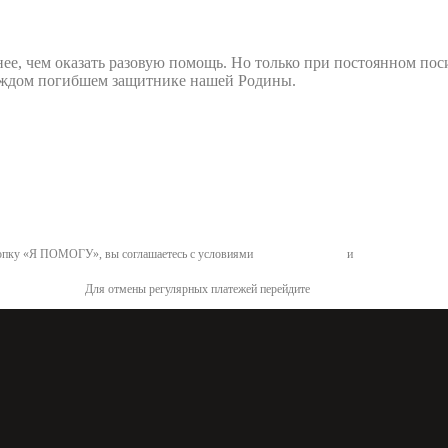
нее, чем оказать разовую помощь. Но только при постоянном по
 каждом погибшем защитнике нашей Родины.
пку «Я ПОМОГУ», вы соглашаетесь с условиями
договора-оферты
и
политикой конфид
Для отмены регулярных платежей перейдите
по ссылке