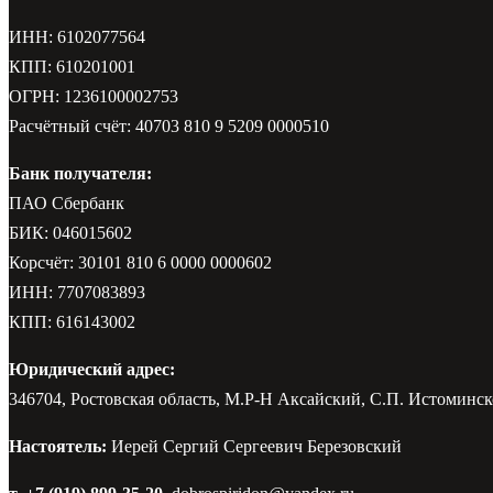
ИНН: 6102077564
КПП: 610201001
ОГРН: 1236100002753
Расчётный счёт: 40703 810 9 5209 0000510
Банк получателя:
ПАО Сбербанк
БИК: 046015602
Корсчёт: 30101 810 6 0000 0000602
ИНН: 7707083893
КПП: 616143002
Юридический адрес:
346704, Ростовская область, М.Р-Н Аксайский, С.П. Истоминско
Настоятель:
Иерей Сергий Сергеевич Березовский