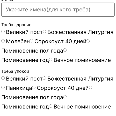
Треба здравие
Великий пост
Божественная Литургия
Молебен
Сорокоуст 40 дней
Поминовение пол года
Поминовение год
Вечное поминовение
Треба упокой
Великий пост
Божественная Литургия
Панихида
Сорокоуст 40 дней
Поминовение пол года
Поминовение год
Вечное поминовение