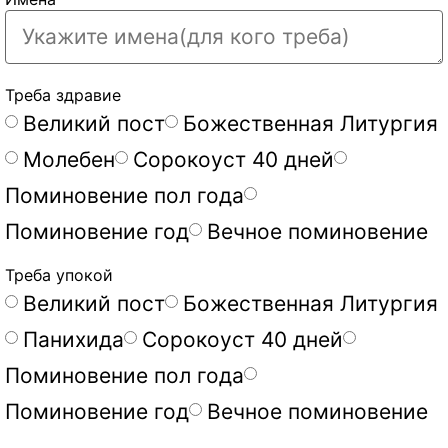
Треба здравие
Великий пост
Божественная Литургия
Молебен
Сорокоуст 40 дней
Поминовение пол года
Поминовение год
Вечное поминовение
Треба упокой
Великий пост
Божественная Литургия
Панихида
Сорокоуст 40 дней
Поминовение пол года
Поминовение год
Вечное поминовение