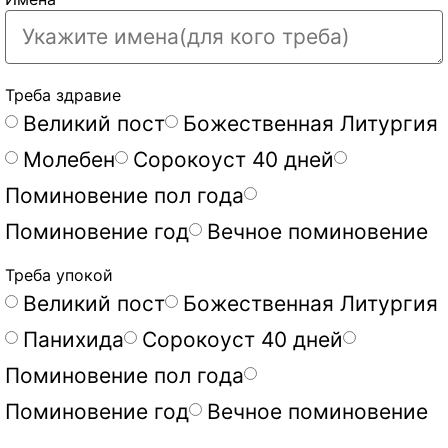
Треба здравие
Великий пост
Божественная Литургия
Молебен
Сорокоуст 40 дней
Поминовение пол года
Поминовение год
Вечное поминовение
Треба упокой
Великий пост
Божественная Литургия
Панихида
Сорокоуст 40 дней
Поминовение пол года
Поминовение год
Вечное поминовение