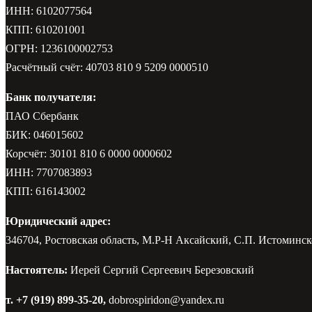
ИНН: 6102077564
КПП: 610201001
ОГРН: 1236100002753
Расчётный счёт: 40703 810 9 5209 0000510
Банк получателя:
ПАО Сбербанк
БИК: 046015602
Корсчёт: 30101 810 6 0000 0000602
ИНН: 7707083893
КПП: 616143002
Юридический адрес:
346704, Ростовская область, М.Р-Н Аксайский, С.П. Истоминско
Настоятель:
Иерей Сергий Сергеевич Березовский
т. +7 (919) 899-35-20,
dobrospiridon@yandex.ru