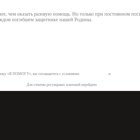
нее, чем оказать разовую помощь. Но только при постоянном по
 каждом погибшем защитнике нашей Родины.
пку «Я ПОМОГУ», вы соглашаетесь с условиями
договора-оферты
и
политикой конфид
Для отмены регулярных платежей перейдите
по ссылке