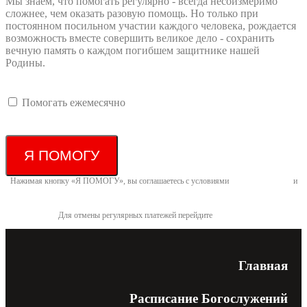
Мы знаем, что помогать регулярно - всегда несоизмеримо
сложнее, чем оказать разовую помощь. Но только при
постоянном посильном участии каждого человека, рождается
возможность вместе совершить великое дело - сохранить
вечную память о каждом погибшем защитнике нашей
Родины.
Помогать ежемесячно
Я ПОМОГУ
Нажимая кнопку «Я ПОМОГУ», вы соглашаетесь с условиями
договора-оферты
и
политикой конфиденциальности
Для отмены регулярных платежей перейдите
по ссылке
Главная
Расписание Богослужений