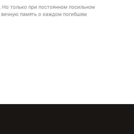
. Но только при постоянном посильном
ь вечную память о каждом погибшем
онфиденциальности