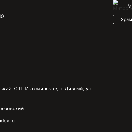
М
10
Храм
ский, С.П. Истоминское, п. Дивный, ул.
резовский
dex.ru