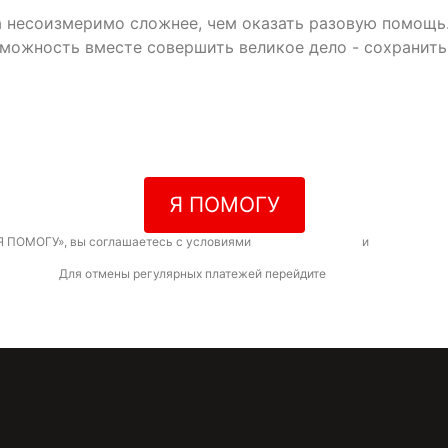
да несоизмеримо сложнее, чем оказать разовую помощь
зможность вместе совершить великое дело - сохранит
Я ПОМОГУ
Я ПОМОГУ», вы соглашаетесь с условиями
договора-оферты
и
политикой к
Для отмены регулярных платежей перейдите
по ссылке