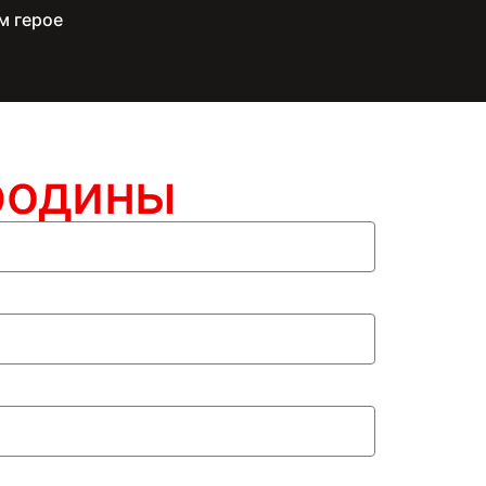
м герое
родины