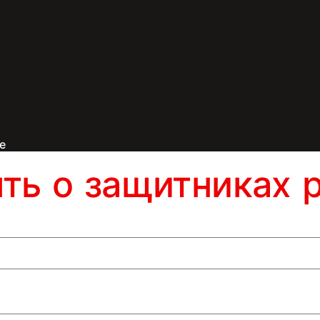
е
ять о защитниках 