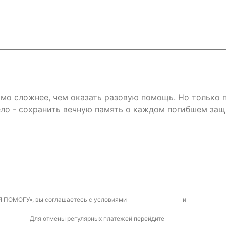
римо сложнее, чем оказать разовую помощь. Но только
ло - сохранить вечную память о каждом погибшем защ
Я ПОМОГУ», вы соглашаетесь с условиями
договора-оферты
и
политикой к
Для отмены регулярных платежей перейдите
по ссылке