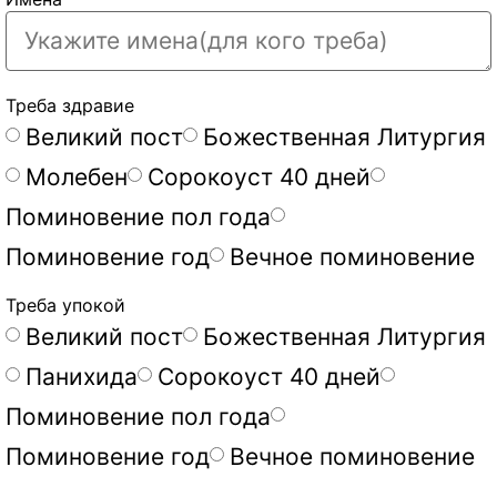
Треба здравие
Великий пост
Божественная Литургия
Молебен
Сорокоуст 40 дней
Поминовение пол года
Поминовение год
Вечное поминовение
Треба упокой
Великий пост
Божественная Литургия
Панихида
Сорокоуст 40 дней
Поминовение пол года
Поминовение год
Вечное поминовение