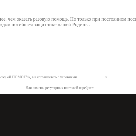
нее, чем оказать разовую помощь. Но только при постоянном по
 каждом погибшем защитнике нашей Родины.
пку «Я ПОМОГУ», вы соглашаетесь с условиями
договора-оферты
и
политикой конфид
Для отмены регулярных платежей перейдите
по ссылке