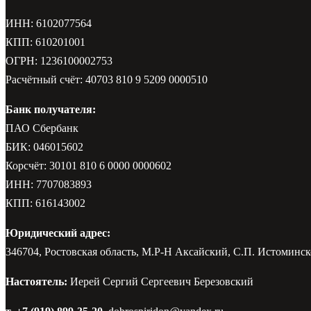
ИНН: 6102077564
КПП: 610201001
ОГРН: 1236100002753
Расчётный счёт: 40703 810 9 5209 0000510
Банк получателя:
ПАО Сбербанк
БИК: 046015602
Корсчёт: 30101 810 6 0000 0000602
ИНН: 7707083893
КПП: 616143002
Юридический адрес:
346704, Ростовская область, М.Р-Н Аксайский, С.П. Истоминско
Настоятель:
Иерей Сергий Сергеевич Березовский