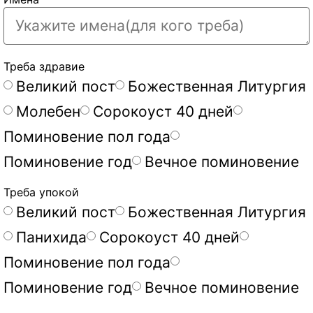
Треба здравие
Великий пост
Божественная Литургия
Молебен
Сорокоуст 40 дней
Поминовение пол года
Поминовение год
Вечное поминовение
Треба упокой
Великий пост
Божественная Литургия
Панихида
Сорокоуст 40 дней
Поминовение пол года
Поминовение год
Вечное поминовение