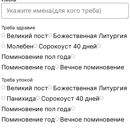
Треба здравие
Великий пост
Божественная Литургия
Молебен
Сорокоуст 40 дней
Поминовение пол года
Поминовение год
Вечное поминовение
Треба упокой
Великий пост
Божественная Литургия
Панихида
Сорокоуст 40 дней
Поминовение пол года
Поминовение год
Вечное поминовение