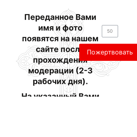
Переданное Вами
имя и фото
появятся на нашем
сайте после
Пожертвовать
прохождения
модерации (2-3
рабочих дня).
На указанный Вами
email отправлено
именное
свидетельство. При