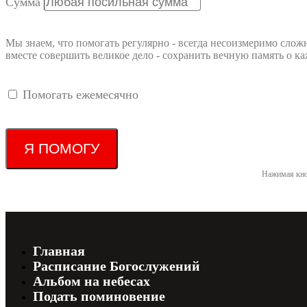
Сумма
Мы знаем, что помогать регулярно - всегда несоизмеримо слож
вместе совершить великое дело - сохранить вечную память о
Помогать ежемесячно
Я ПОМОГУ
Нажимая кно
Главная
Расписание Богослужений
Альбом на небесах
Подать поминовение