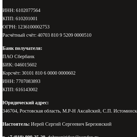
ИНН: 6102077564
КПП: 610201001
ОГРН: 1236100002753
Расчётный счёт: 40703 810 9 5209 0000510
Банк получателя:
ПАО Сбербанк
БИК: 046015602
Корсчёт: 30101 810 6 0000 0000602
ИНН: 7707083893
КПП: 616143002
Юридический адрес:
346704, Ростовская область, М.Р-Н Аксайский, С.П. Истоминско
Настоятель:
Иерей Сергий Сергеевич Березовский