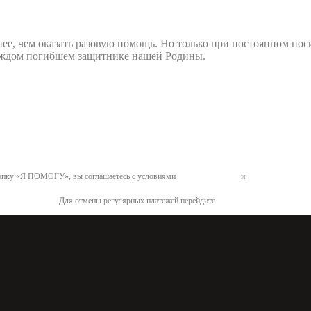
нее, чем оказать разовую помощь. Но только при постоянном по
 каждом погибшем защитнике нашей Родины.
пку «Я ПОМОГУ», вы соглашаетесь с условиями
договора-оферты
и
политикой конфид
Для отмены регулярных платежей перейдите
по ссылке