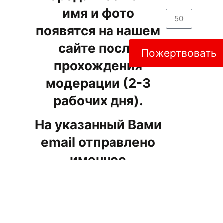
имя и фото
появятся на нашем
сайте после
Пожертвовать
прохождения
модерации (2-3
рабочих дня).
На указанный Вами
email отправлено
именное
свидетельство. При
желании Вы можете
помочь нам в