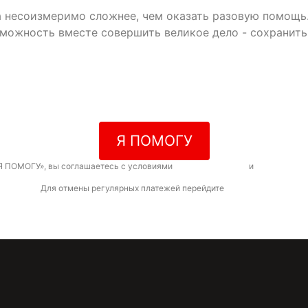
да несоизмеримо сложнее, чем оказать разовую помощь
зможность вместе совершить великое дело - сохранит
Я ПОМОГУ
Я ПОМОГУ», вы соглашаетесь с условиями
договора-оферты
и
политикой к
Для отмены регулярных платежей перейдите
по ссылке