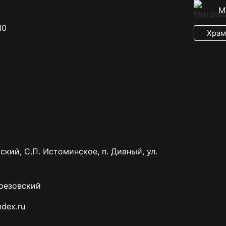
М
10
Храм
ский, С.П. Истоминское, п. Дивный, ул.
резовский
dex.ru