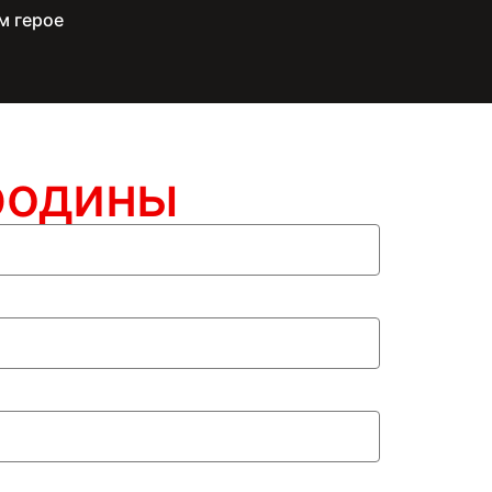
м герое
родины