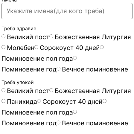
Треба здравие
Великий пост
Божественная Литургия
Молебен
Сорокоуст 40 дней
Поминовение пол года
Поминовение год
Вечное поминовение
Треба упокой
Великий пост
Божественная Литургия
Панихида
Сорокоуст 40 дней
Поминовение пол года
Поминовение год
Вечное поминовение