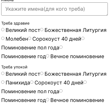
Треба здравие
Великий пост
Божественная Литургия
Молебен
Сорокоуст 40 дней
Поминовение пол года
Поминовение год
Вечное поминовение
Треба упокой
Великий пост
Божественная Литургия
Панихида
Сорокоуст 40 дней
Поминовение пол года
Поминовение год
Вечное поминовение