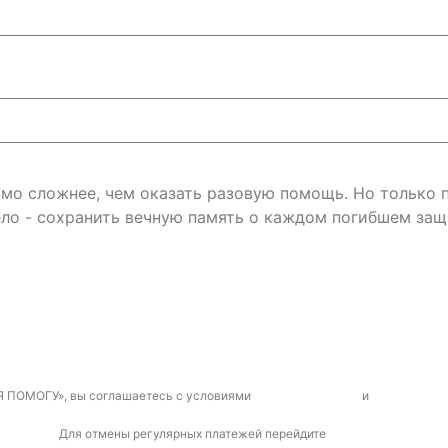
римо сложнее, чем оказать разовую помощь. Но только
ло - сохранить вечную память о каждом погибшем защ
Я ПОМОГУ», вы соглашаетесь с условиями
договора-оферты
и
политикой к
Для отмены регулярных платежей перейдите
по ссылке