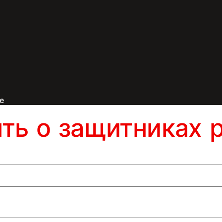
е
ять о защитниках 