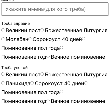
Треба здравие
Великий пост
Божественная Литургия
Молебен
Сорокоуст 40 дней
Поминовение пол года
Поминовение год
Вечное поминовение
Треба упокой
Великий пост
Божественная Литургия
Панихида
Сорокоуст 40 дней
Поминовение пол года
Поминовение год
Вечное поминовение