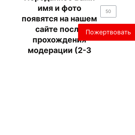
имя и фото
появятся на нашем
сайте после
Пожертвовать
прохождения
модерации (2-3
рабочих дня).
На указанный Вами
email отправлено
именное
свидетельство. При
желании Вы можете
помочь нам в