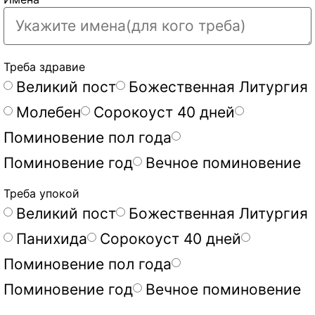
Треба здравие
Великий пост
Божественная Литургия
Молебен
Сорокоуст 40 дней
Поминовение пол года
Поминовение год
Вечное поминовение
Треба упокой
Великий пост
Божественная Литургия
Панихида
Сорокоуст 40 дней
Поминовение пол года
Поминовение год
Вечное поминовение