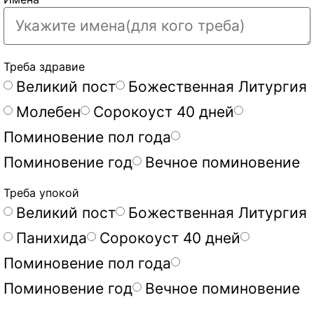
Треба здравие
Великий пост
Божественная Литургия
Молебен
Сорокоуст 40 дней
Поминовение пол года
Поминовение год
Вечное поминовение
Треба упокой
Великий пост
Божественная Литургия
Панихида
Сорокоуст 40 дней
Поминовение пол года
Поминовение год
Вечное поминовение