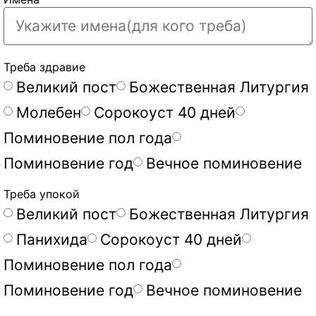
Треба здравие
Великий пост
Божественная Литургия
Молебен
Сорокоуст 40 дней
Поминовение пол года
Поминовение год
Вечное поминовение
Треба упокой
Великий пост
Божественная Литургия
Панихида
Сорокоуст 40 дней
Поминовение пол года
Поминовение год
Вечное поминовение