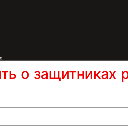
е
ять о защитниках 