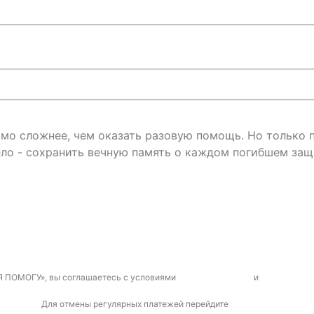
римо сложнее, чем оказать разовую помощь. Но только
ло - сохранить вечную память о каждом погибшем защ
Я ПОМОГУ», вы соглашаетесь с условиями
договора-оферты
и
политикой к
Для отмены регулярных платежей перейдите
по ссылке